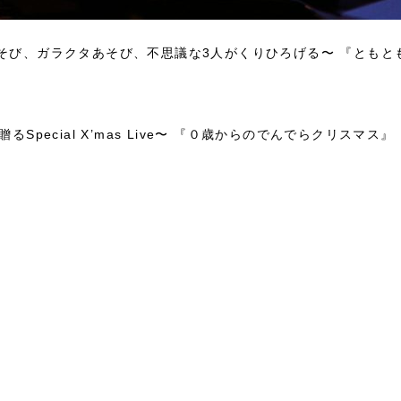
そび、ガラクタあそび、不思議な3人がくりひろげる〜 『ともと
Special X’mas Live〜 『０歳からのでんでらクリスマス』