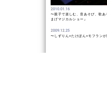
2010.01.16
〜親子で楽しむ、音あそび、歌あ
まげマジカルショー』
2009.12.25
〜しずりん×たけぽん×モフランが贈る