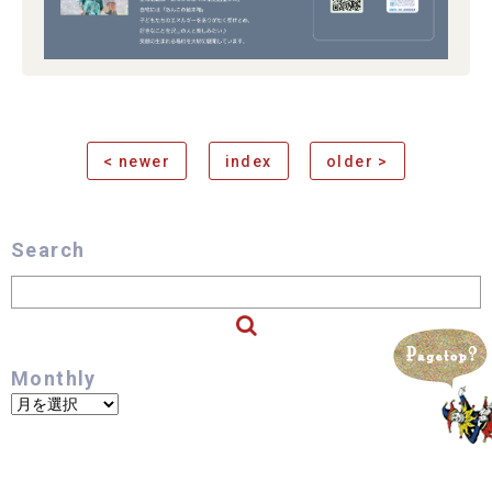
< newer
index
older >
Search
Monthly